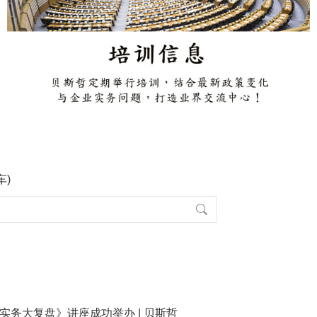
车)
收实务大复盘》讲座成功举办 | 贝斯哲