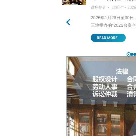
讲座培训
贝斯哲
202
美关税战的走向首当其中，
2026年1月28日至
，…
三地举办的“2025台资
READ MORE