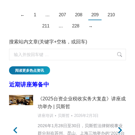
←
1
…
207
208
209
210
211
…
228
→
搜索站内文章(关键字+空格，或回车)
阅读更多热点资讯
近期讲座筹备中
《2025台资企业税收实务大复盘》讲座成
功举办 | 贝斯哲
讲座培训
贝斯哲
2026年2月3日
2026年1月28日至30日，贝斯哲法律财税事业
群分别在苏州、昆山、上海三地举办的“2025台