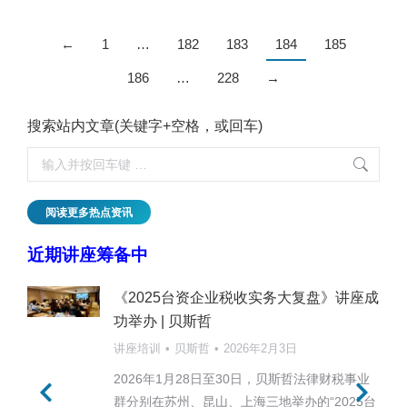
←
1
…
182
183
184
185
186
…
228
→
搜索站内文章(关键字+空格，或回车)
阅读更多热点资讯
近期讲座筹备中
《2025台资企业税收实务大复盘》讲座成
功举办 | 贝斯哲
讲座培训
贝斯哲
2026年2月3日
2026年1月28日至30日，贝斯哲法律财税事业
群分别在苏州、昆山、上海三地举办的“2025台