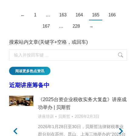
←
1
…
163
164
165
166
167
…
228
→
搜索站内文章(关键字+空格，或回车)
阅读更多热点资讯
近期讲座筹备中
《2025台资企业税收实务大复盘》讲座成
功举办 | 贝斯哲
讲座培训
贝斯哲
2026年2月3日
2026年1月28日至30日，贝斯哲法律财税事业
群分别在苏州、昆山、上海三地举办的“2025台