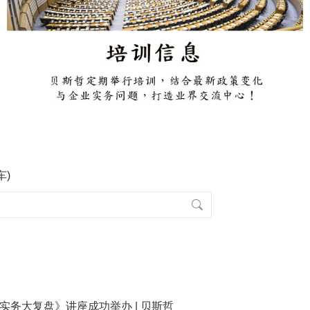
车)
收实务大复盘》讲座成功举办 | 贝斯哲