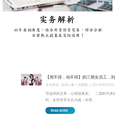
【用不得，动不得】的三期女员工，
专业资讯
,
法律人事
贝斯哲
2017年8月25日
写这样的文章，心情很复杂。 二胎时代来临
时，女性常常左右为难；对用…
READ MORE
【东莞讲座邀请】2025新形势下台商面