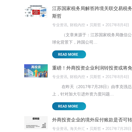
讲座培训
贝斯哲
2025年5月7日
江苏国家税务局解答跨境关联交易税务
斯哲
大
2025开年以来，国际局势可谓风云变幻。 中
这对以外销为主的台资企业来说无疑影响深远
专业资讯
,
财税内控
贝斯哲
2017年8月4日
（文章来源于：江苏国家税务局微信公
READ MORE
球化背景下，跨国公司…
READ MORE
重磅！外商投资企业利润转投资或将
专业资讯
,
财税内控
贝斯哲
2017年8月4日
在昨天（2017年7月28日）由李克强
上，针对加大引进外资力度问题…
READ MORE
外商投资企业的境外应付账款是否可
专业资讯
,
海关外汇
贝斯哲
2017年7月28日