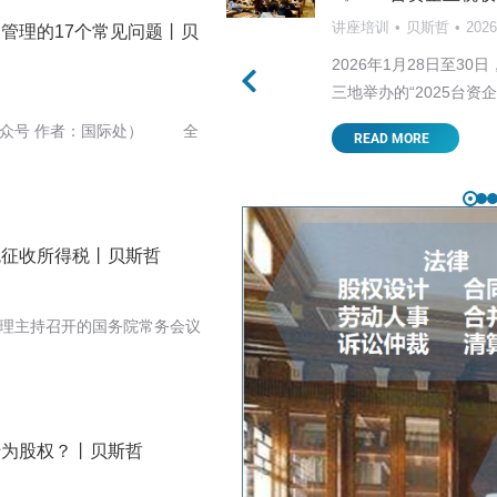
讲座培训
贝斯哲
202
管理的17个常见问题丨贝
美关税战的走向首当其中，
2026年1月28日至
，…
三地举办的“2025台资
众号 作者：国际处） 全
READ MORE
免征收所得税丨贝斯哲
总理主持召开的国务院常务会议
转为股权？丨贝斯哲