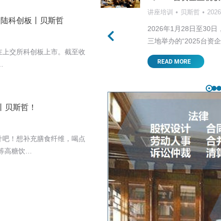
讲座培训
贝斯哲
202
登陆科创板丨贝斯哲
美关税战的走向首当其中，
2026年1月28日至
，…
三地举办的“2025台资
在上交所科创板上市。截至收
READ MORE
…
丨贝斯哲！
汁吧！想补充膳食纤维，喝点
等高糖饮…