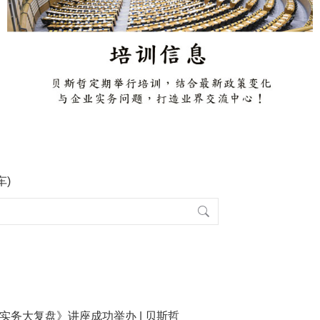
车)
收实务大复盘》讲座成功举办 | 贝斯哲