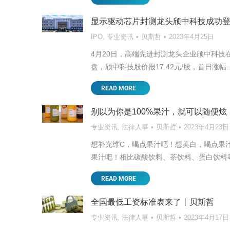
讲座培训
贝斯哲
2025年5月7日
显示驱动芯片封测龙头颀中科技成功
大
2025开年以来，国际局势可谓风云变幻。 中
IPO
,
专业资讯
贝斯哲
2023年4月25日
这对以外销为主的台资企业来说无疑影响深远
4月20日，高端先进封测龙头企业颀中科技
READ MORE
盘，颀中科技股价报17.42元/股，首日涨幅
READ MORE
别以为你是100%果汁，就可以随便炫
专业资讯
,
法律人事
贝斯哲
2023年4月23日
想补充维C，喝点果汁吧！想美白，喝点果
果汁吧！相比碳酸饮料、茶饮料、蛋白饮料
READ MORE
全国最低工资标准表来了丨贝斯哲
专业资讯
,
法律人事
贝斯哲
2023年4月17日