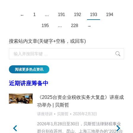
←
1
…
191
192
193
194
195
…
228
→
搜索站内文章(关键字+空格，或回车)
阅读更多热点资讯
近期讲座筹备中
《2025台资企业税收实务大复盘》讲座成
功举办 | 贝斯哲
讲座培训
贝斯哲
2026年2月3日
2026年1月28日至30日，贝斯哲法律财税事业
群分别在苏州、昆山、上海三地举办的“2025台