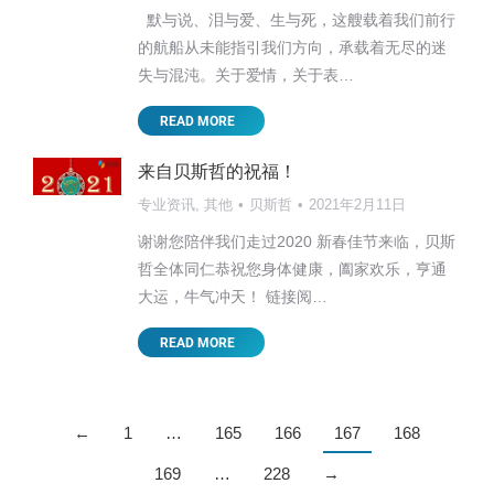
默与说、泪与爱、生与死，这艘载着我们前行
的航船从未能指引我们方向，承载着无尽的迷
失与混沌。关于爱情，关于表…
READ MORE
来自贝斯哲的祝福！
专业资讯
,
其他
贝斯哲
2021年2月11日
谢谢您陪伴我们走过2020 新春佳节来临，贝斯
哲全体同仁恭祝您身体健康，阖家欢乐，亨通
大运，牛气冲天！ 链接阅…
READ MORE
←
1
…
165
166
167
168
169
…
228
→