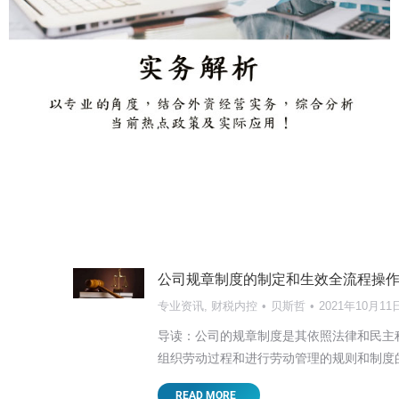
公司规章制度的制定和生效全流程操
专业资讯
,
财税内控
贝斯哲
2021年10月11
导读：公司的规章制度是其依照法律和民主
组织劳动过程和进行劳动管理的规则和制度
【东莞讲座邀请】2025新形势下台商面
READ MORE