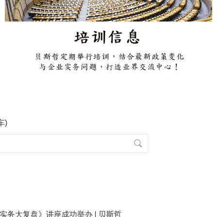
车)
收实务大复盘》讲座成功举办 | 贝斯哲