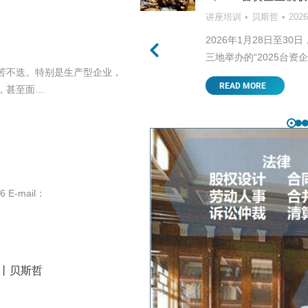
讲座培训
贝斯哲
202
美关税战的走向首当其中，
2026年1月28日至
，…
三地举办的“2025台资
苦不迭。特别是生产型企业，
READ MORE
，甚至面…
E-mail：
）丨贝斯哲