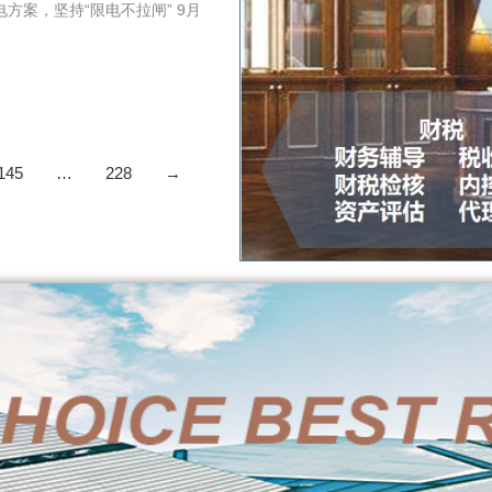
方案，坚持“限电不拉闸” 9月
145
…
228
→