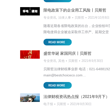
讲座培训
贝斯哲
2025年5月7日
限电政策下的企业用工风险丨贝斯哲
大
2025开年以来，国际局势可谓风云变幻。 中
专业资讯
,
法律人事
贝斯哲
2021年10月8日
这对以外销为主的台资企业来说无疑影响深远
随着近期各省限电政策的出台，企业纷纷叫
READ MORE
限电使得企业被迫采取停工停产、延期交货
READ MORE
盛世华诞 家国同庆丨贝斯哲
专业资讯
,
其他
贝斯哲
2021年9月30日
贝斯哲法律财税事业群 电话：021-64881926 
main@bestchoiceco.com…
READ MORE
法律财税资讯热点报（2021年9月下
电子报
贝斯哲
2021年9月30日