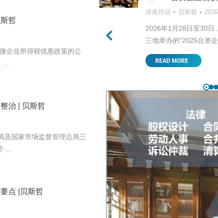
讲座培训
贝斯哲
202
贝斯哲
美关税战的走向首当其中，
2026年1月28日至
，…
三地举办的“2025台资
小微企业所得税优惠政策的公
READ MORE
）…
治 | 贝斯哲
总局及国家市场监督管理总局三
个…
点 |贝斯哲