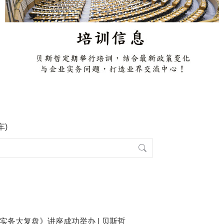
车)
收实务大复盘》讲座成功举办 | 贝斯哲