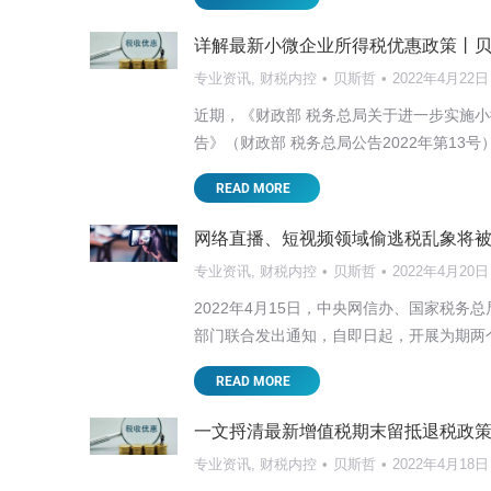
讲座培训
贝斯哲
2025年5月7日
详解最新小微企业所得税优惠政策丨
大
2025开年以来，国际局势可谓风云变幻。 中
专业资讯
,
财税内控
贝斯哲
2022年4月22日
这对以外销为主的台资企业来说无疑影响深远
近期，《财政部 税务总局关于进一步实施
READ MORE
告》（财政部 税务总局公告2022年第13号
READ MORE
网络直播、短视频领域偷逃税乱象将被整
专业资讯
,
财税内控
贝斯哲
2022年4月20日
2022年4月15日，中央网信办、国家税务
部门联合发出通知，自即日起，开展为期两
READ MORE
一文捋清最新增值税期末留抵退税政策要
专业资讯
,
财税内控
贝斯哲
2022年4月18日