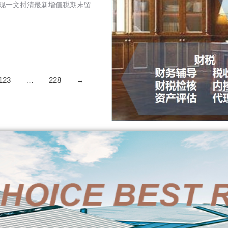
。现一文捋清最新增值税期末留
123
…
228
→