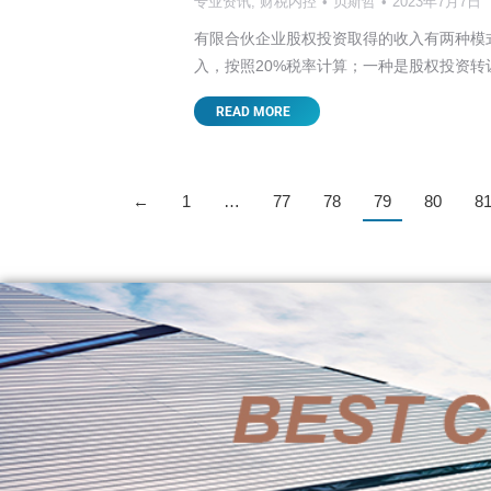
专业资讯
,
财税内控
贝斯哲
2023年7月7日
有限合伙企业股权投资取得的收入有两种模
入，按照20%税率计算；一种是股权投资转
READ MORE
←
1
…
77
78
79
80
8