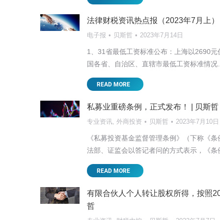
讲座培训
贝斯哲
2025年5月7日
法律财税资讯热点报（2023年7月上
大
2025开年以来，国际局势可谓风云变幻。 中
电子报
贝斯哲
2023年7月14日
这对以外销为主的台资企业来说无疑影响深远
1、31省最低工资标准公布：上海以2690
READ MORE
国各省、自治区、直辖市最低工资标准情况
READ MORE
私募业重磅条例，正式发布！ | 贝斯哲
专业资讯
,
外商投资
贝斯哲
2023年7月10日
《私募投资基金监督管理条例》（下称《条例
法部、证监会以答记者问的方式表示，《条
READ MORE
有限合伙人个人转让股权所得，按照20
哲