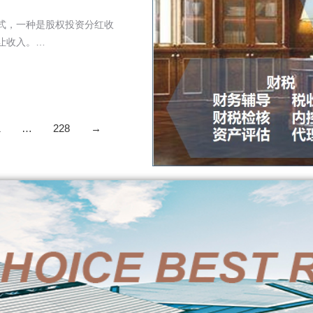
式，一种是股权投资分红收
让收入。…
1
…
228
→