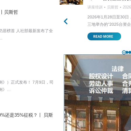
讲座培训
贝斯哲
202
）丨贝斯哲
美关税战的走向首当其中，
2026年1月28日至
，…
三地举办的“2025台资
元仍居榜首 人社部最新发布了全
READ MORE
…
》）正式发布！ 7月9日，司
例》…
%还是35%征税？丨 贝斯