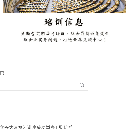
车)
收实务大复盘》讲座成功举办 | 贝斯哲