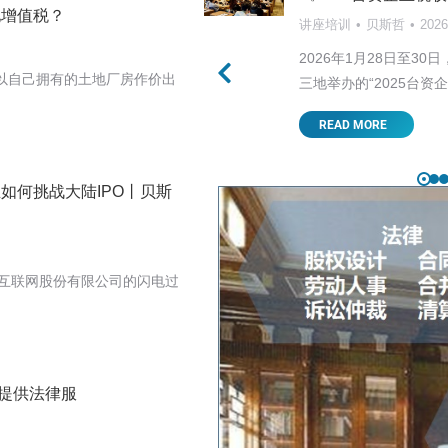
地增值税？
讲座培训
贝斯哲
202
美关税战的走向首当其中，
2026年1月28日至
自己拥有的土地厂房作价出
，…
三地举办的“2025台资
READ MORE
如何挑战大陆IPO丨贝斯
联网股份有限公司的闪电过
提供法律服