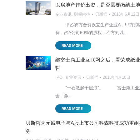
以房地产作价出资，是否需要缴纳土
讲座培训
贝斯哲
2025年5月7日
专业资讯
,
财税内控
贝斯哲
2018年6月12日
大
2025开年以来，国际局势可谓风云变幻。 中
甲乙双方合资设立生产企业A，甲方拟以
这对以外销为主的台资企业来说无疑影响深远
资，占A公司60%的股权，乙方则以…
READ MORE
READ MORE
继富士康工业互联网之后，看荣成纸业
哲
IPO
,
专业资讯
贝斯哲
2018年4月10日
“一石激起千层浪”。 富士康工业互
会，激…
READ MORE
贝斯哲为元诚电子与A股上市公司科森科技成功重组
务