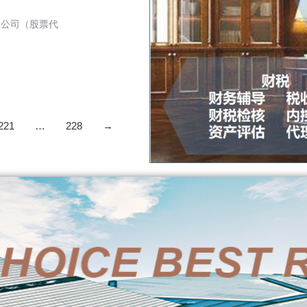
限公司（股票代
221
…
228
→