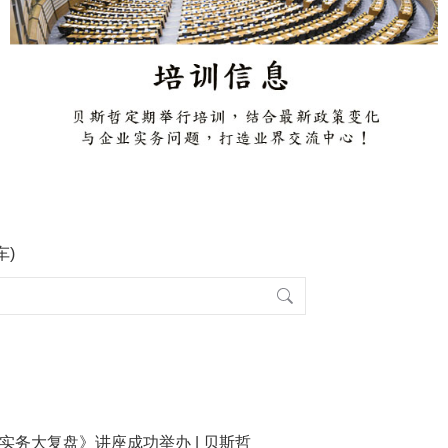
车)
收实务大复盘》讲座成功举办 | 贝斯哲