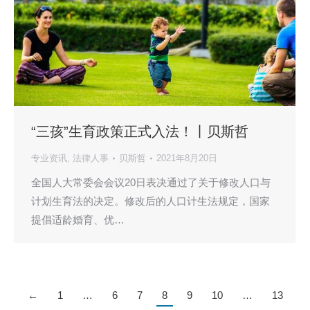
“三孩”生育政策正式入法！丨贝斯哲
专业资讯
,
法律人事
贝斯哲
2021年8月20日
全国人大常委会会议20日表决通过了关于修改人口与
计划生育法的决定。修改后的人口计生法规定，国家
提倡适龄婚育、优…
←
1
…
6
7
8
9
10
…
13