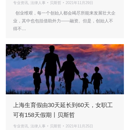
专业资讯
,
法律人事
贝斯哲
2021年11月29日
创业维艰，每一个创始人都会竭尽所能来发展壮大企
业，其中也包括借助外力——融资。但是，创始人不
得不…
上海生育假由30天延长到60天，女职工
可有158天假期丨贝斯哲
专业资讯
,
法律人事
贝斯哲
2021年11月25日