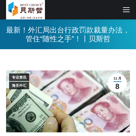
最新！外汇局出台行政罚款裁量办法，
管住“随性之手”！丨贝斯哲
专业资讯
11 月
8
海关外汇