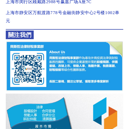
上海市闵行区顾戴路2988号赢嘉广场A座7C
上海市静安区万航渡路778号金融街静安中心2号楼1002单
元
關注我們