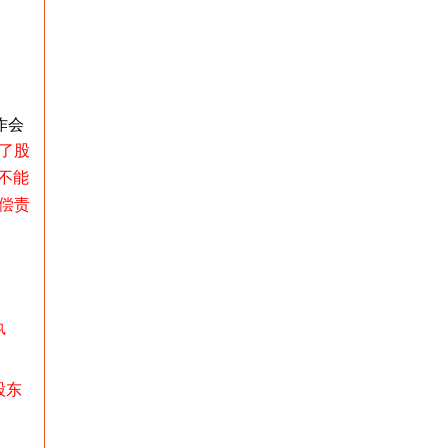
作会
了股
不能
偿责
执
股东