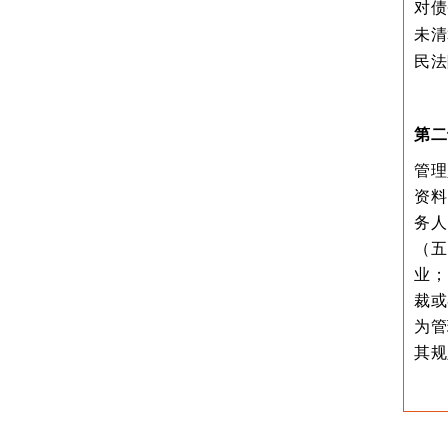
对债
未清
民法
第二
管理
资料
务人
（五
业；
裁或
为管
其规