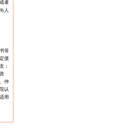
或者
向人
书等
定债
支；
营
、仲
院认
适用