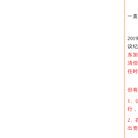
一直
20
议纪
东加
清偿
任时
但有
1、
行，
2、
出资