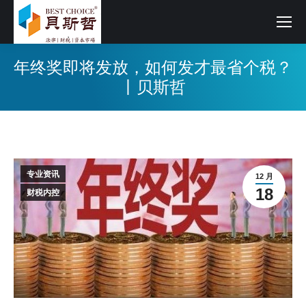
年终奖即将发放，如何发才最省个税？
丨贝斯哲
专业资讯
12 月
18
财税内控