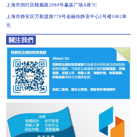
上海市闵行区顾戴路2988号赢嘉广场A座7C
上海市静安区万航渡路778号金融街静安中心2号楼1002单
元
關注我們