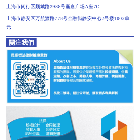
上海市闵行区顾戴路2988号赢嘉广场A座7C
上海市静安区万航渡路778号金融街静安中心2号楼1002单
元
關注我們