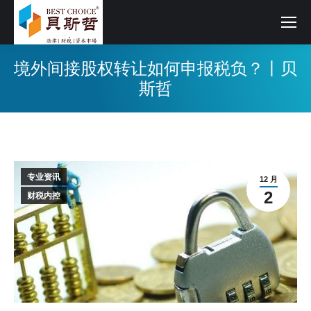
境外间接股权转让如何申报税负？丨贝
斯哲
专业资讯
12 月
2
财税内控