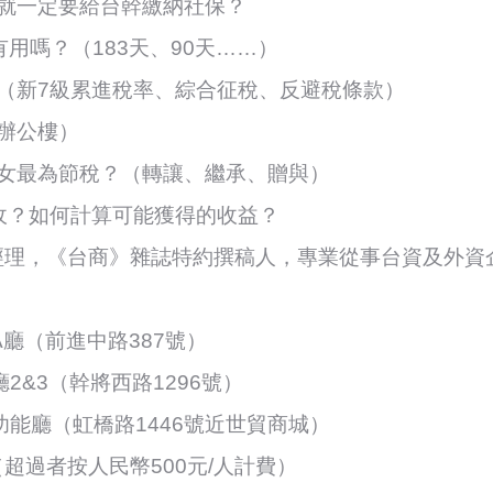
就一定要給台幹繳納社保？
用嗎？（183天、90天……）
（新7級累進稅率、綜合征稅、反避稅條款）
辦公樓）
女最為節稅？（轉讓、繼承、贈與）
收？如何計算可能獲得的收益？
經理，《台商》雜誌特約撰稿人，專業從事台資及外資
A廳（前進中路387號）
2&3（幹將西路1296號）
功能廳（虹橋路1446號近世貿商城）
超過者按人民幣500元/人計費）