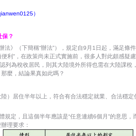
ianwen0125）
社保？
辦法》（下簡稱“辦法”），規定自9月1日起，滿足條
9項便利”，在政策尚未正式實施前，很多人對此頗感疑
被認列為稅收居民，則其大陸境外所得也需在大陸課稅
，那麼，結論果真如此嗎？
大陸）居住半年以上，符合有合法穩定就業、合法穩定
具體規定，且這個半年應該是“任意連續6個月”的意思
證辦理要求：