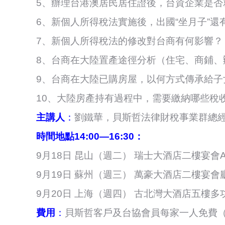
5、辦理台港澳居民居住證後，台資企業是否
6、新個人所得稅法實施後，出國“坐月子”還有
7、新個人所得稅法的修改對台商有何影響？
8、台商在大陸置產途徑分析（住宅、商鋪、
9、台商在大陸已購房屋，以何方式傳承給子
10、大陸房產持有過程中，需要繳納哪些稅
主講人
：
劉鐵華，貝斯哲法律財稅事業群總
時間地點
14:00—16:30：
9月18日 昆山（週二） 瑞士大酒店二樓宴會
9月19日 蘇州（週三） 萬豪大酒店二樓宴會廳
9月20日 上海（週四） 古北灣大酒店五樓多
費用
：
貝斯哲客戶及台協會員每家一人免費（