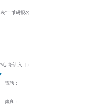
表”二维码报名
培訓中心-培訓入口）
m
： 電話：
傳真：