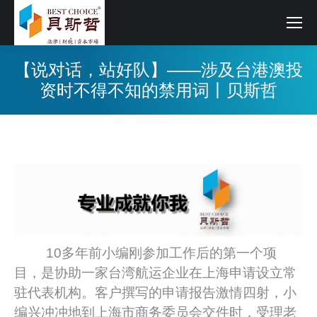
【说对话，站好队】——涉及台港澳投
资时不得不知的禁用词丨贝斯哲
10多年前小编刚参加工作后的第一个项
目，是协助一家台湾航运企业在上海申请设立常
驻代表机构。客户撰写的申请报告激情四射，小
编兴冲冲地到上海市商务委员会交件时，受理老