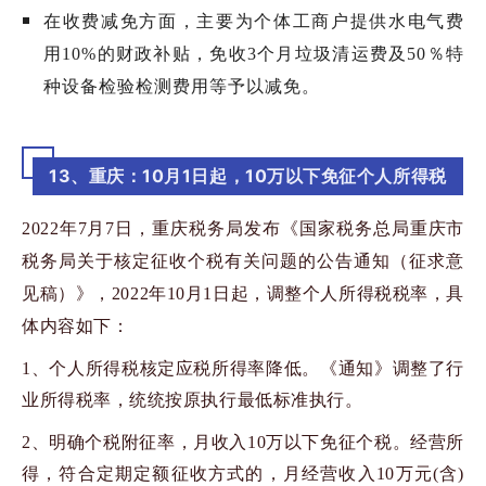
在收费减免方面，主要为个体工商户提供水电气费
用
10%
的财政补贴，免收
3
个月垃圾清运费及
50
％特
种设备检验检测费用等予以减免。
13、重庆：10月1日起，10万以下免征个人所得税
2022年7
月
7
日，重庆税务局发布《国家税务总局重庆市
税务局关于核定征收个税有关问题的公告通知（征求意
见稿）》，
2022
年
10
月
1
日起，调整个人所得税税率，具
体内容如下：
1
、个人所得税核定应税所得率降低。《通知》调整了行
业所得税率，统统按原执行最低标准执行。
2
、明确个税附征率，月收入
10
万以下免征个税。经营所
得，符合定期定额征收方式的，月经营收入
10
万元
(
含
)