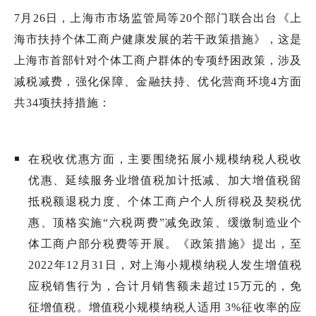
7
月
26
日，上海市市场监管局等
20
个部门联合出台《上
海市扶持个体工商户健康发展的若干政策措施》，这是
上海市首部针对个体工商户群体的专项纾困政策，涉及
减税减费，强化保障、金融扶持、优化营商环境
4
方面
共
34
项扶持措施：
在税收优惠方面，主要围绕拓展小规模纳税人税收
优惠、延续服务业增值税加计抵减、加大增值税留
抵税额退税力度、个体工商户个人所得税及契税优
惠、顶格实施“六税两费”减免政策、缓缴制造业个
体工商户部分税费等开展。《政策措施》提出，至
2022
年
12
月
31
日，对上海小规模纳税人发生增值税
应税销售行为，合计月销售额未超过
15
万元的，免
征增值税。增值税小规模纳税人适用
3%
征收率的应