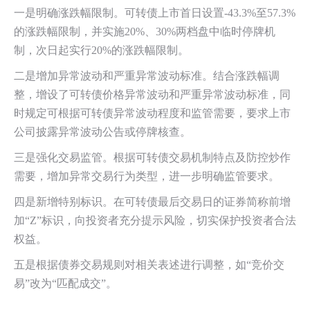
一是明确涨跌幅限制。可转债上市首日设置
-43.3%
至
57.3%
的涨跌幅限制，并实施
20%
、
30%
两档盘中临时停牌机
制，次日起实行
20%
的涨跌幅限制。
二是增加异常波动和严重异常波动标准。结合涨跌幅调
整，增设了可转债价格异常波动和严重异常波动标准，同
时规定可根据可转债异常波动程度和监管需要，要求上市
公司披露异常波动公告或停牌核查。
三是强化交易监管。根据可转债交易机制特点及防控炒作
需要，增加异常交易行为类型，进一步明确监管要求。
四是新增特别标识。在可转债最后交易日的证券简称前增
加“
Z”
标识，向投资者充分提示风险，切实保护投资者合法
权益。
五是根据债券交易规则对相关表述进行调整，如
“
竞价交
易
”
改为
“
匹配成交
”
。